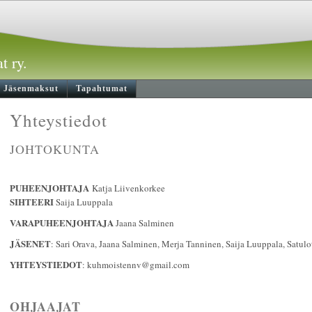
t ry.
Jäsenmaksut
Tapahtumat
Yhteystiedot
JOHTOKUNTA
PUHEENJOHTAJA
Katja Liivenkorkee
SIHTEERI
Saija Luuppala
VARAPUHEENJOHTAJA
Jaana Salminen
JÄSENET
: Sari Orava, Jaana Salminen, Merja Tanninen, Saija Luuppala, Satul
YHTEYSTIEDOT
: kuhmoistennv@gmail.com
OHJAAJAT