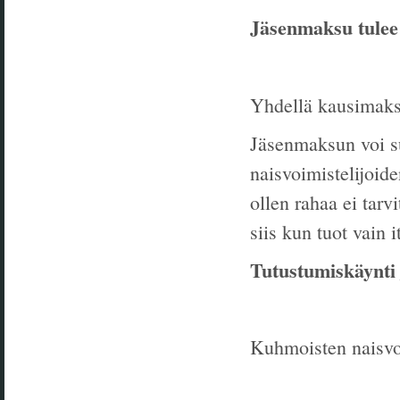
Jäsenmaksu tulee s
Yhdellä kausimaksu
Jäsenmaksun voi su
naisvoimistelijoide
ollen rahaa ei tar
siis kun tuot vain i
Tutustumiskäynti
Kuhmoisten naisvoi